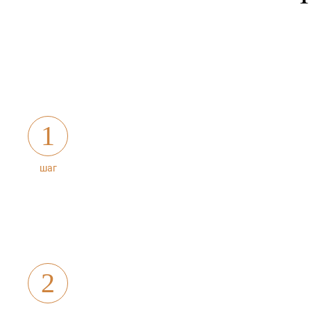
1
шаг
2