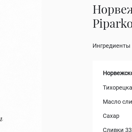
Норвеж
Pipark
Ингредиенты 
Норвежско
Тихорецка
Масло сли
Сахар
Сливки 3