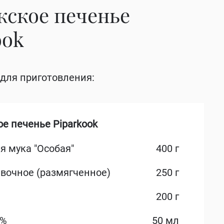
ское печенье
ook
для приготовления:
е печенье Piparkook
я мука "Особая"
400 г
вочное (размягченное)
250 г
200 г
3%
50 мл