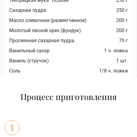
Тихорецкая мука "Особая"
250 г
Сахарная пудра
250 г
Масло сливочное (размягченное)
200 г
Молотый лесной орех (фундук)
200 г
Просеянная сахарная пудра
75 г
Ванильный сахар
1 ч. ложка
Ваниль (стручок)
1 шт.
Соль
1/8 ч. ложки
Процесс приготовления
1