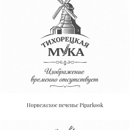
Норвежское печенье Piparkook